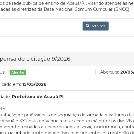
os da rede pública de ensino de Acauã/PI, visando atender às 
hadas às diretrizes da Base Nacional Comum Curricular (BNCC)
Detalhes
pensa de Licitação 9/2026
us:
Abertura:
20/05
Aberta
licado em:
15/05/2026
dade:
Prefeitura de Acauã PI
to:
ratação de profissionais de segurança desarmada para turno diur
Acauã e XX Festa do Vaqueiro que acontecerá entre os dias 28 
damente treinados e uniformizados, o serviço inclui ronda, contr
ico, garantindo a integridade física dos presentes e a proteção 