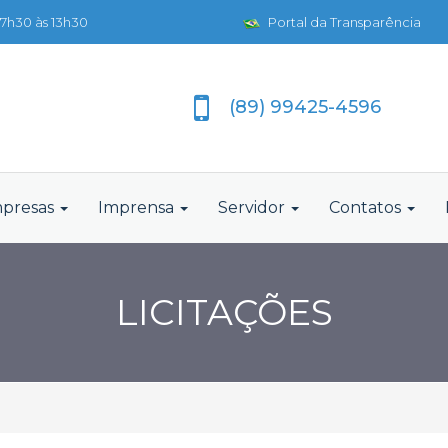
7h30 às 13h30
Portal da Transparência
(89) 99425-4596
presas
Imprensa
Servidor
Contatos
LICITAÇÕES