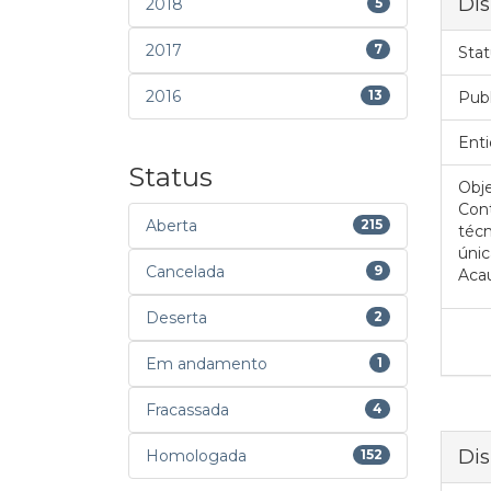
Dis
2018
5
2017
7
Stat
2016
13
Pub
Enti
Status
Obje
Cont
Aberta
215
téc
únic
Cancelada
9
Aca
Deserta
2
Em andamento
1
Fracassada
4
Dis
Homologada
152