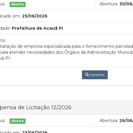
us:
Abertura:
30/06
Aberta
licado em:
25/06/2026
dade:
Prefeitura de Acauã PI
to:
ratação de empresa especializada para o fornecimento parcelado
 para atender necessidades dos Órgãos da Administração Municip
uã-PI
Detalhes
pensa de Licitação 12/2026
us:
Abertura:
26/06
Aberta
licado em:
23/06/2026