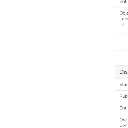
Enti
Obje
Loca
PI
Dis
Stat
Pub
Enti
Obje
Cont