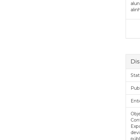
alun
alin
Dis
Stat
Pub
Enti
Obje
Cont
Expo
devi
públ