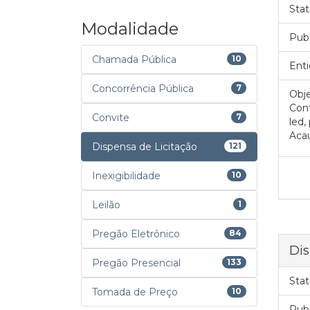
Stat
Modalidade
Pub
Chamada Pública
10
Enti
Concorrência Pública
7
Obje
Cont
Convite
7
led,
Aca
Dispensa de Licitação
121
Inexigibilidade
10
Leilão
1
Pregão Eletrônico
84
Dis
Pregão Presencial
133
Stat
Tomada de Preço
10
Pub