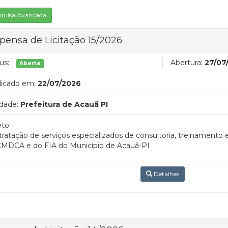
quisa Avançada
pensa de Licitação 15/2026
us:
Abertura:
27/07
Aberta
licado em:
22/07/2026
dade:
Prefeitura de Acauã PI
to:
ratação de serviços especializados de consultoria, treinamen
CMDCA e do FIA do Município de Acauã-PI
Detalhes