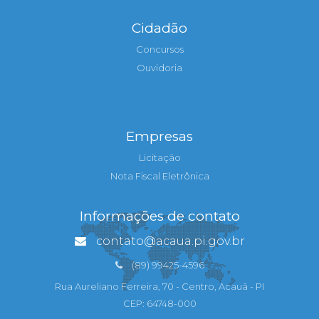
Cidadão
Concursos
Ouvidoria
Empresas
Licitação
Nota Fiscal Eletrônica
Informações de contato
contato@acaua.pi.gov.br
(89) 99425-4596
Rua Aureliano Ferreira, 70 - Centro, Acauã - PI
CEP: 64748-000