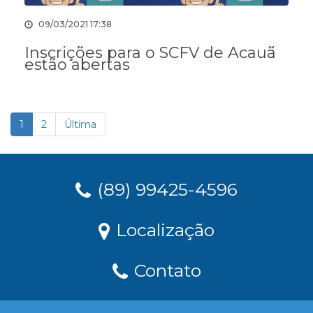
09/03/2021 17:38
Inscrições para o SCFV de Acauã
estão abertas
1
2
Última
(89) 99425-4596
Localização
Contato