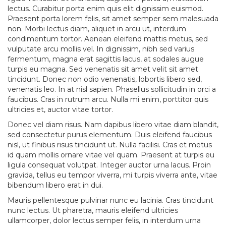
lectus. Curabitur porta enim quis elit dignissim euismod.
Praesent porta lorem felis, sit amet semper sem malesuada
non. Morbi lectus diam, aliquet in arcu ut, interdum
condimentum tortor. Aenean eleifend mattis metus, sed
vulputate arcu mollis vel. In dignissim, nibh sed varius
fermentum, magna erat sagittis lacus, at sodales augue
turpis eu magna. Sed venenatis sit amet velit sit amet
tincidunt. Donec non odio venenatis, lobortis libero sed,
venenatis leo. In at nisl sapien. Phasellus sollicitudin in orci a
faucibus. Cras in rutrum arcu. Nulla mi enim, porttitor quis
ultricies et, auctor vitae tortor.
Donec vel diam risus. Nam dapibus libero vitae diam blandit,
sed consectetur purus elementum. Duis eleifend faucibus
nisl, ut finibus risus tincidunt ut. Nulla facilisi. Cras et metus
id quam mollis ornare vitae vel quam. Praesent at turpis eu
ligula consequat volutpat. Integer auctor urna lacus. Proin
gravida, tellus eu tempor viverra, mi turpis viverra ante, vitae
bibendum libero erat in dui.
Mauris pellentesque pulvinar nunc eu lacinia. Cras tincidunt
nunc lectus. Ut pharetra, mauris eleifend ultricies
ullamcorper, dolor lectus semper felis, in interdum urna