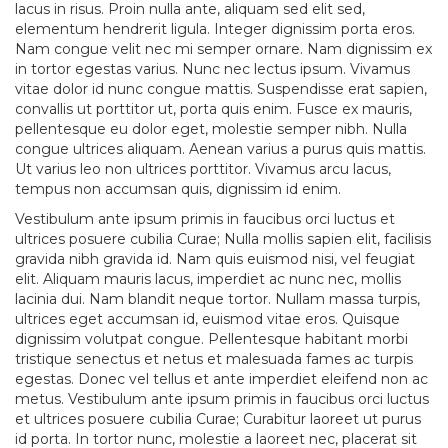
lacus in risus. Proin nulla ante, aliquam sed elit sed,
elementum hendrerit ligula. Integer dignissim porta eros.
Nam congue velit nec mi semper ornare. Nam dignissim ex
in tortor egestas varius. Nunc nec lectus ipsum. Vivamus
vitae dolor id nunc congue mattis. Suspendisse erat sapien,
convallis ut porttitor ut, porta quis enim. Fusce ex mauris,
pellentesque eu dolor eget, molestie semper nibh. Nulla
congue ultrices aliquam. Aenean varius a purus quis mattis.
Ut varius leo non ultrices porttitor. Vivamus arcu lacus,
tempus non accumsan quis, dignissim id enim.
Vestibulum ante ipsum primis in faucibus orci luctus et
ultrices posuere cubilia Curae; Nulla mollis sapien elit, facilisis
gravida nibh gravida id. Nam quis euismod nisi, vel feugiat
elit. Aliquam mauris lacus, imperdiet ac nunc nec, mollis
lacinia dui. Nam blandit neque tortor. Nullam massa turpis,
ultrices eget accumsan id, euismod vitae eros. Quisque
dignissim volutpat congue. Pellentesque habitant morbi
tristique senectus et netus et malesuada fames ac turpis
egestas. Donec vel tellus et ante imperdiet eleifend non ac
metus. Vestibulum ante ipsum primis in faucibus orci luctus
et ultrices posuere cubilia Curae; Curabitur laoreet ut purus
id porta. In tortor nunc, molestie a laoreet nec, placerat sit