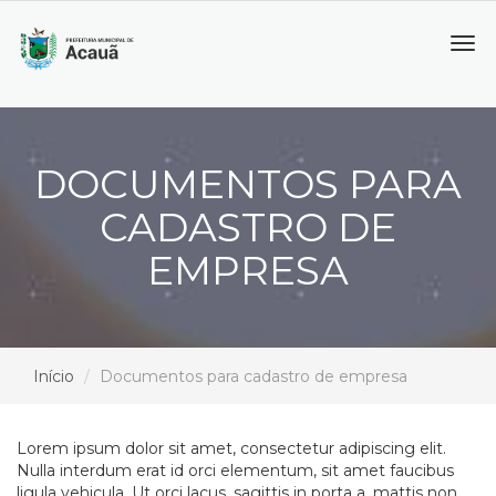
Tog
navi
DOCUMENTOS PARA
CADASTRO DE
EMPRESA
Início
Documentos para cadastro de empresa
Lorem ipsum dolor sit amet, consectetur adipiscing elit.
Nulla interdum erat id orci elementum, sit amet faucibus
ligula vehicula. Ut orci lacus, sagittis in porta a, mattis non