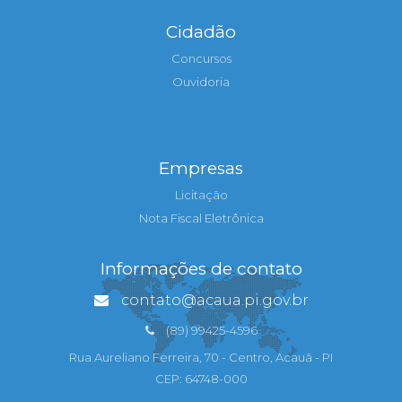
Cidadão
Concursos
Ouvidoria
Empresas
Licitação
Nota Fiscal Eletrônica
Informações de contato
contato@acaua.pi.gov.br
(89) 99425-4596
Rua Aureliano Ferreira, 70 - Centro, Acauã - PI
CEP: 64748-000