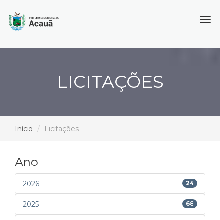
Tog
navi
LICITAÇÕES
Início
Licitações
Ano
2026
24
2025
68