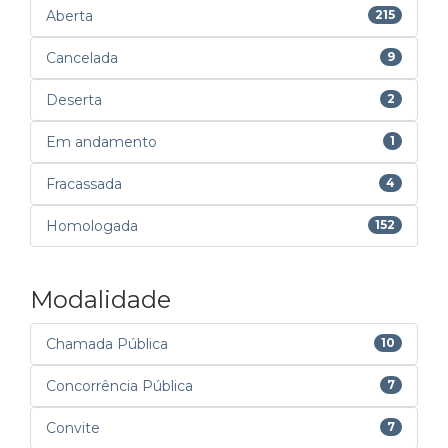
Aberta
215
Cancelada
9
Deserta
2
Em andamento
1
Fracassada
4
Homologada
152
Modalidade
Chamada Pública
10
Concorrência Pública
7
Convite
7