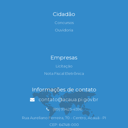
Cidadão
Concursos
Ouvidoria
Empresas
Licitação
Nota Fiscal Eletrônica
Informações de contato
contato@acaua.pi.gov.br
(89) 99425-4596
Rua Aureliano Ferreira, 70 - Centro, Acauã - PI
CEP: 64748-000