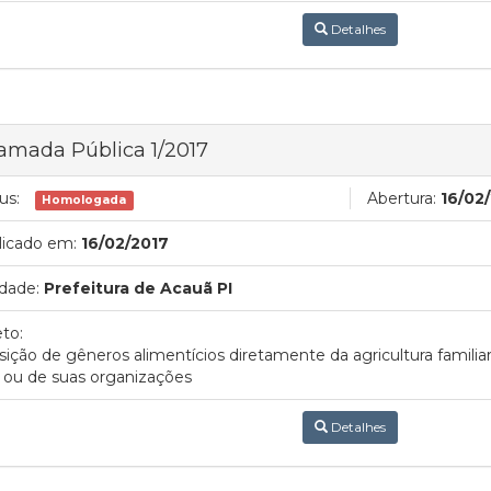
Detalhes
mada Pública 1/2017
us:
Abertura:
16/02
Homologada
licado em:
16/02/2017
dade:
Prefeitura de Acauã PI
to:
sição de gêneros alimentícios diretamente da agricultura famili
l ou de suas organizações
Detalhes