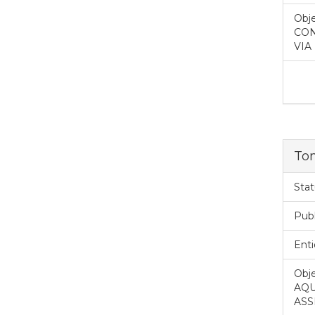
Obje
CON
VIA
Tom
Stat
Pub
Enti
Obje
AQU
ASS