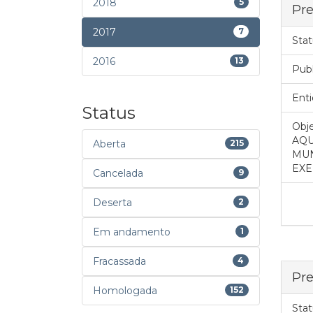
2018
5
Pre
2017
7
Stat
2016
13
Pub
Enti
Status
Obje
AQU
Aberta
215
MUN
EXE
Cancelada
9
Deserta
2
Em andamento
1
Fracassada
4
Pre
Homologada
152
Stat