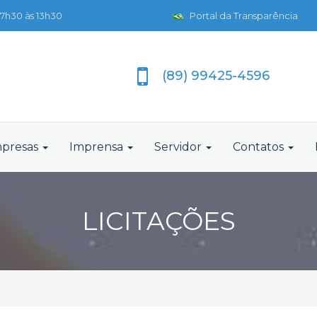
7h30 às 13h30
Portal da Transparência
(89) 99425-4596
presas
Imprensa
Servidor
Contatos
LICITAÇÕES