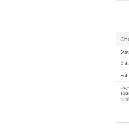
Cha
Stat
Pub
Enti
Obje
aqui
rura