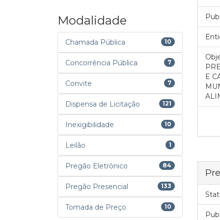
Pub
Modalidade
Enti
Chamada Pública
10
Obje
Concorrência Pública
7
PRE
E C
Convite
7
MUN
ALI
Dispensa de Licitação
121
Inexigibilidade
10
Leilão
1
Pregão Eletrônico
84
Pre
Pregão Presencial
133
Stat
Tomada de Preço
10
Pub