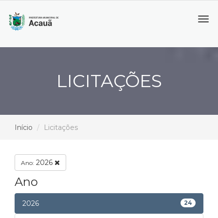
Tog
navi
LICITAÇÕES
Início
Licitações
2026
Ano:
Ano
2026
24