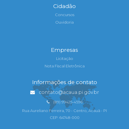
Cidadão
Concursos
Ouvidoria
Empresas
Licitação
Nota Fiscal Eletrônica
Informações de contato
contato@acaua.pi.gov.br
(89) 99425-4596
Rua Aureliano Ferreira, 70 - Centro, Acauã - PI
CEP: 64748-000