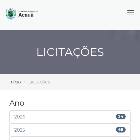
Tog
navi
LICITAÇÕES
Início
Licitações
Ano
2026
24
2025
68