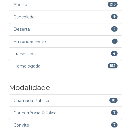
Aberta
215
Cancelada
9
Deserta
2
Em andamento
1
Fracassada
4
Homologada
152
Modalidade
Chamada Pública
10
Concorrência Pública
7
Convite
7