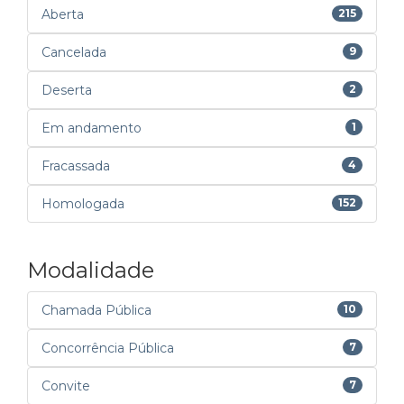
Aberta
215
Cancelada
9
Deserta
2
Em andamento
1
Fracassada
4
Homologada
152
Modalidade
Chamada Pública
10
Concorrência Pública
7
Convite
7