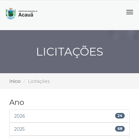
Tog
navi
LICITAÇÕES
Início
Licitações
Ano
2026
24
2025
68